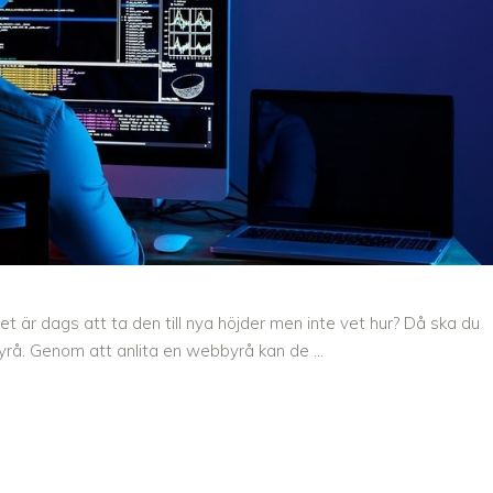
det är dags att ta den till nya höjder men inte vet hur? Då ska du
byrå. Genom att anlita en webbyrå kan de