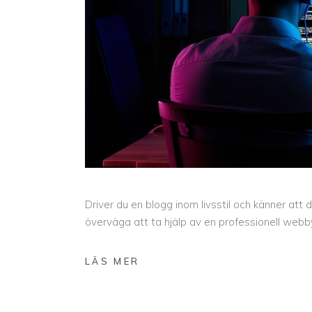
Driver du en blogg inom livsstil och känner att 
överväga att ta hjälp av en professionell web